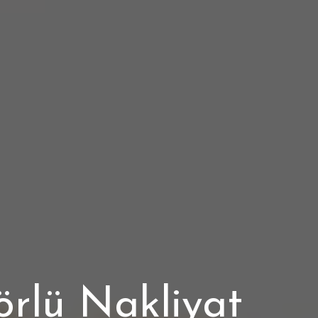
örlü Nakliyat