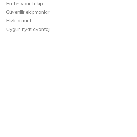
Profesyonel ekip
Güvenilir ekipmanlar
Hızlı hizmet
Uygun fiyat avantajı
İzmir geneli hizmet
Müşteri memnuniyeti odaklı çalışma
İzmir kiralık asansör, İzmir asansör kiralama, İzmir
asansörlü nakliyat, İzmir kiralık asansörlü vinç, İzmir
asansörlü vinç kiralama, mobil asansör kiralama, nakliyat
asansörü ve evden eve taşıma asansörü hizmetleri için
hemen arayın.
Telefon: 0531 272 66 90
Adres: İzmir
ETIKET:
EVDEN EVE NAKLIYAT ASANSÖRÜ