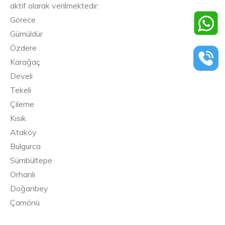
aktif olarak verilmektedir:
Görece
Gümüldür
Özdere
Karağaç
Develi
Tekeli
Çileme
Kısık
Ataköy
Bulgurca
Sümbültepe
Orhanlı
Doğanbey
Çamönü
Havutlu