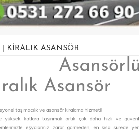
yat | KİRALIK ASANSÖR
ar Asansörl
iralık Asansör
esyonel taşımacılık ve asansör kiralama hizmeti!
e yüksek katlara taşınmak artık çok daha hızlı ve güvenli
emlerimizle eşyalarınız zarar görmeden, en kısa sürede yen