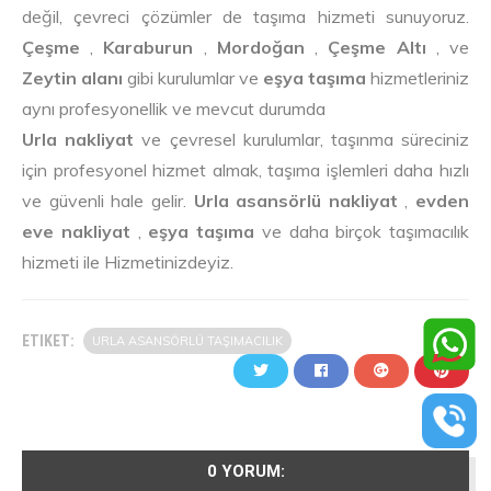
değil, çevreci çözümler de taşıma hizmeti sunuyoruz.
Çeşme
,
Karaburun
,
Mordoğan
,
Çeşme Altı
, ve
Zeytin alanı
gibi kurulumlar ve
eşya taşıma
hizmetleriniz
aynı profesyonellik ve mevcut durumda
Urla nakliyat
ve çevresel kurulumlar, taşınma süreciniz
için profesyonel hizmet almak, taşıma işlemleri daha hızlı
ve güvenli hale gelir.
Urla asansörlü nakliyat
,
evden
eve nakliyat
,
eşya taşıma
ve daha birçok taşımacılık
hizmeti ile Hizmetinizdeyiz.
ETIKET:
URLA ASANSÖRLÜ TAŞIMACILIK
0 YORUM: