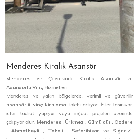
Menderes Kiralık Asansör
Menderes
ve Çevresinde
Kiralık Asansör
ve
Asansörlü Vinç
Hizmetleri
Menderes ve yakın bölgelerde, verimli ve güvenilir
asansörlü vinç kiralama
talebi artıyor. İster taşınıyor,
ister tadilat yapıyor veya inşaat projeleri üzerinde
çalışıyor olun,
Menderes
,
Ürkmez
,
Gümüldür
,
Özdere
,
Ahmetbeyli
,
Tekeli
,
Seferihisar
ve
Sığacık'ı