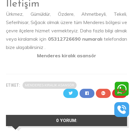
İletişim
Ürkmez, Gümüldür, Özdere, Ahmetbeyli, Tekeli,
Seferihisar, Sığacık olmak üzere tüm Menderes bölgesi ve
çevre ilçelere hizmet vermekteyiz. Daha fazla bilgi almak
veya kiralamak için
05312726690 numaralı
telefondan
bize ulaşabilirsiniz .
Menderes kiralık asansör
ETIKET:
MENDERES KIRALIK ASANSÖR
0 YORUM: