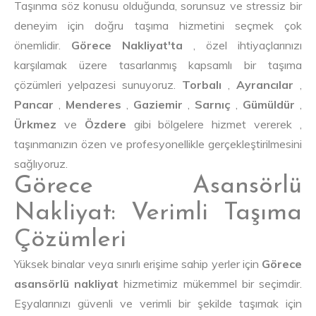
Taşınma söz konusu olduğunda, sorunsuz ve stressiz bir
deneyim için doğru taşıma hizmetini seçmek çok
önemlidir.
Görece Nakliyat'ta
, özel ihtiyaçlarınızı
karşılamak üzere tasarlanmış kapsamlı bir taşıma
çözümleri yelpazesi sunuyoruz.
Torbalı
,
Ayrancılar
,
Pancar
,
Menderes
,
Gaziemir
,
Sarnıç
,
Gümüldür
,
Ürkmez
ve
Özdere
gibi bölgelere hizmet vererek ,
taşınmanızın özen ve profesyonellikle gerçekleştirilmesini
sağlıyoruz.
Görece Asansörlü
Nakliyat: Verimli Taşıma
Çözümleri
Yüksek binalar veya sınırlı erişime sahip yerler için
Görece
asansörlü nakliyat
hizmetimiz mükemmel bir seçimdir.
Eşyalarınızı güvenli ve verimli bir şekilde taşımak için