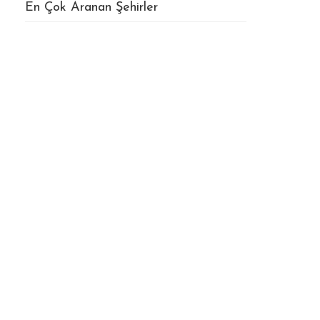
En Çok Aranan Şehirler
Ekrem Nakliyat - Yorumlar
Gaziemir Nakliyat | Asansörlü
ve Mobil Asansörlü Evden Eve
Taşıma
Ekrem Nakliyat - Galeri
Bayraklı Kiralık Asansör-
Evden Eve Nakliyat