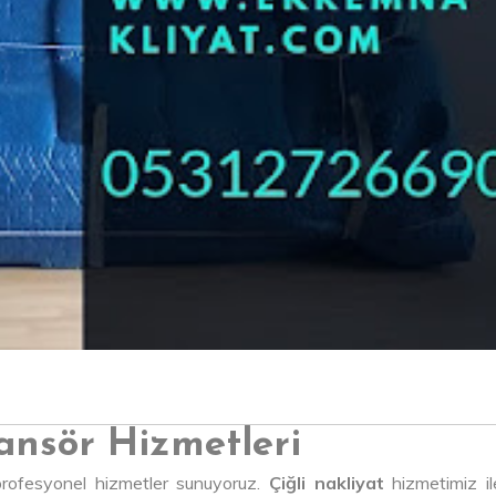
sansör Hizmetleri
e profesyonel hizmetler sunuyoruz.
Çiğli nakliyat
hizmetimiz il